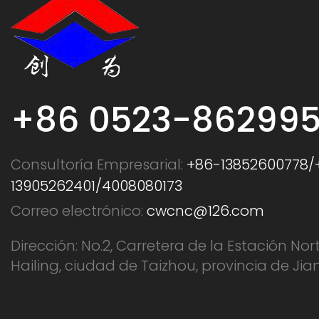
+86 0523-86299
Consultoría Empresarial:
+86-13852600778/
13905262401/4008080173
Correo electrónico:
cwcnc@126.com
Dirección: No.2, Carretera de la Estación Nort
Hailing, ciudad de Taizhou, provincia de Jia