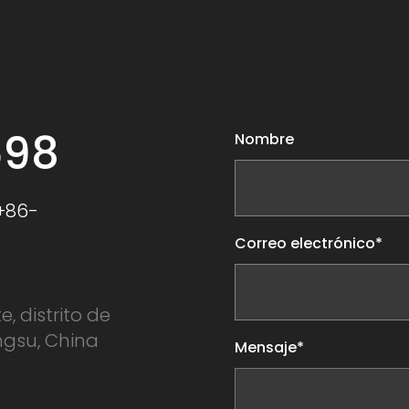
598
Nombre
+86-
Correo electrónico*
e, distrito de
ngsu, China
Mensaje*