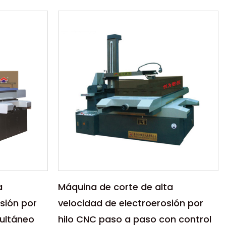
Parámetros:
 Alambre
La máquina de corte de alta
n
velocidad por electroerosión por
enta
hilo CNC paso a paso de
rendimiento ...
LEER MÁS
a
Máquina de corte de alta
sión por
velocidad de electroerosión por
multáneo
hilo CNC paso a paso con control