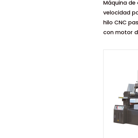
Máquina de 
velocidad po
hilo CNC pa
con motor d
Parámetro
La máquina 
velocidad p
hilo CNC pa
con ...
LEER MÁ