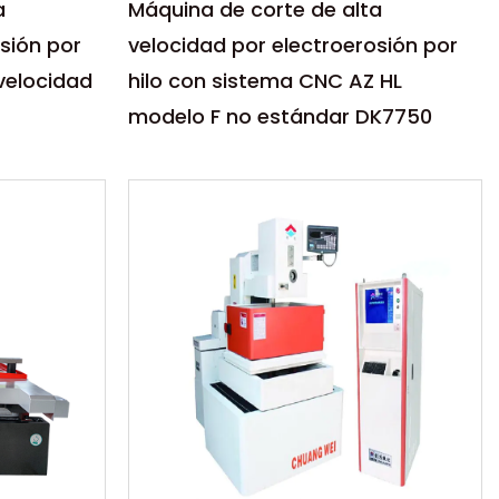
a
Máquina de corte de alta
sión por
velocidad por electroerosión por
velocidad
hilo con sistema CNC AZ HL
modelo F no estándar DK7750
Parámetros:
lta
La máquina de corte de alta
ión por
velocidad por electroerosión por
inuo de
hilo con sistema CNC DK7750 no
están...
LEER MÁS