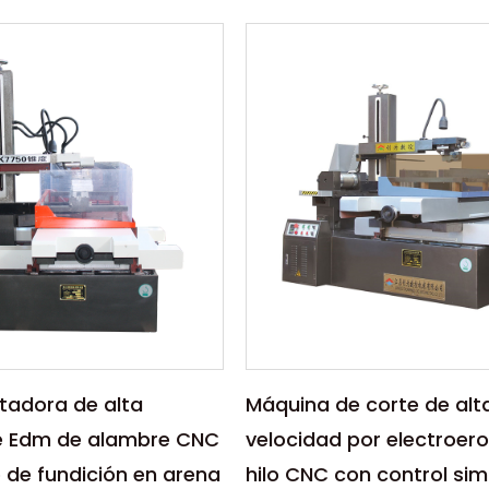
s:
Parámetros:
 de Corte por Alambre
La máquina de Corte por
n Tanque de Agua a
CNC EDM de Alta Precisió
n DK7735FZ es una
DK7745FZ es una herrami
diseñada para ...
S
LEER MÁS
tadora de alta
Máquina de corte de alt
e Edm de alambre CNC
velocidad por electroero
 de fundición en arena
hilo CNC con control si