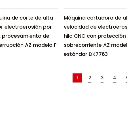
ina de corte de alta
Máquina cortadora de a
r electroerosión por
velocidad de electroeros
n procesamiento de
hilo CNC con protección
terrupción AZ modelo F
sobrecorriente AZ model
estándar DK7763
s:
Parámetros:
de corte de alta
Presentamos la máquina 
or electroerosión por
de alta velocidad por
1
2
3
4
n procesamiento de
electroerosión por hilo C
protección con...
S
LEER MÁS