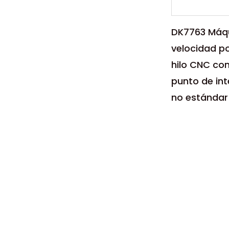
DK7763 Máqu
velocidad po
hilo CNC co
punto de in
no estándar
Parámetro
La máquina 
velocidad p
hilo CNC co
punto ...
LEER MÁ