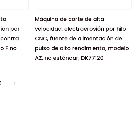
lta
Máquina de corte de alta
ión por
velocidad, electroerosión por hilo
 contra
CNC, fuente de alimentación de
o F no
pulso de alto rendimiento, modelo
AZ, no estándar, DK77120
Parámetros:
de corte
La máquina de corte de alta
velocidad por electroerosión por
5
›
NC con
hilo CNC con fuente de
alimentación ...
LEER MÁS