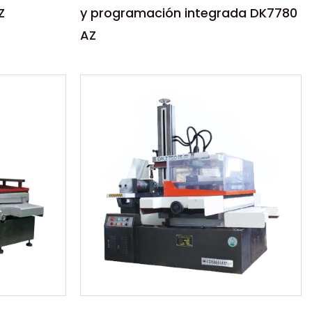
Z
y programación integrada DK7780
AZ
Parámetros:
lta
La máquina de corte de alta
ión por
velocidad por electroerosión por
 control
hilo CNC con control y
programación ...
LEER MÁS