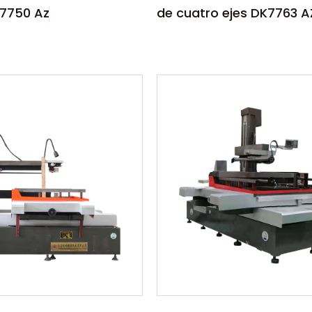
K7750 Az
de cuatro ejes DK7763 A
s:
Parámetros:
de corte de alta
La máquina de corte de a
or electroerosión por
velocidad por electroeros
so a paso con fundición
hilo CNC paso a paso con
sim...
S
LEER MÁS