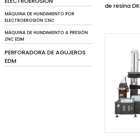
ELECTROEROSIÓN
de resina D
MÁQUINA DE HUNDIMIENTO POR
Parámetro
ELECTROEROSIÓN CNC
La máquina 
MÁQUINA DE HUNDIMIENTO A PRESIÓN
velocidad p
ZNC EDM
hilo CNC pa
PERFORADORA DE AGUJEROS
en a...
LEER MÁ
EDM