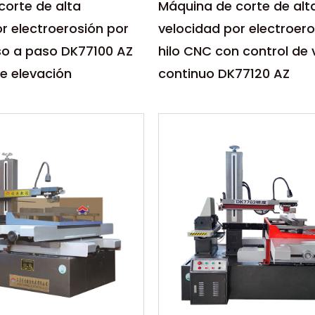
corte de alta
Máquina de corte de alt
r electroerosión por
velocidad por electroero
so a paso DK77100 AZ
hilo CNC con control de 
e elevación
continuo DK77120 AZ
s:
Parámetros:
de corte de alta
La máquina de corte de a
or electroerosión por
velocidad por electroeros
so a paso DK77100 AZ
hilo CNC con control cont
veloci...
S
LEER MÁS