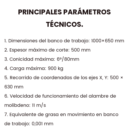
una rápida eliminación de material, lo que lo hace
PRINCIPALES PARÁMETROS
ideal para formas complejas y detalles finos en
metales duros y aleaciones.
TÉCNICOS.
Esta máquina cuenta con una interfaz fácil de usar
con controles intuitivos, lo que permite a los
1. Dimensiones del banco de trabajo: 1000×650 mm
operadores configurar y ejecutar tareas de corte
2. Espesor máximo de corte: 500 mm
con facilidad. El sistema de enfriamiento integrado
3. Conicidad máxima: 6º/80mm
garantiza un rendimiento constante al mantener
4. Carga máxima: 900 kg
las temperaturas de funcionamiento, reducir el
5. Recorrido de coordenadas de los ejes X, Y: 500 ×
desgaste y extender la vida útil de la máquina.
630 mm
Con una velocidad de corte que supera
6. Velocidad de funcionamiento del alambre de
significativamente los métodos tradicionales, la
molibdeno: 11 m/s
DK7750 AZ mejora la productividad manteniendo
7. Equivalente de grasa en movimiento en banco
una precisión de primer nivel. Ya sea para la
creación de prototipos, la fabricación de
de trabajo: 0,001 mm