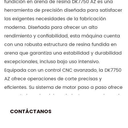
fundición en arena de resina DK7750 AZ es una
herramienta de precisión diseñada para satisfacer
las exigentes necesidades de la fabricación
moderna. Diseñada para ofrecer un alto
rendimiento y confiabilidad, esta máquina cuenta
con una robusta estructura de resina fundida en
arena que garantiza una estabilidad y durabilidad
excepcionales, incluso bajo uso intensivo.
Equipada con un control CNC avanzado, la DK7750
AZ ofrece operaciones de corte precisas y
eficientes. Su sistema de motor paso a paso ofrece
un control preciso del movimiento, proporcionando
precisión de corte y acabado superficial. La
CONTÁCTANOS
capacidad de electroerosión por hilo (mecanizado
por descarga eléctrica) de alta velocidad permite