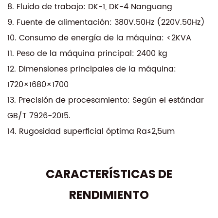
herramientas y troqueles o la producción de lotes
8. Fluido de trabajo: DK-1, DK-4 Nanguang
pequeños, esta máquina de corte de alta
9. Fuente de alimentación: 380V.50Hz (220V.50Hz)
velocidad es un activo versátil que cumple con los
10. Consumo de energía de la máquina: <2KVA
exigentes estándares de las aplicaciones
11. Peso de la máquina principal: 2400 kg
industriales actuales. Invierta en la DK7750 AZ para
12. Dimensiones principales de la máquina:
obtener una eficiencia y precisión de corte
1720×1680×1700
incomparables en sus procesos de fabricación.
13. Precisión de procesamiento: Según el estándar
GB/T 7926-2015.
14. Rugosidad superficial óptima Ra≤2,5um
CARACTERÍSTICAS DE
RENDIMIENTO