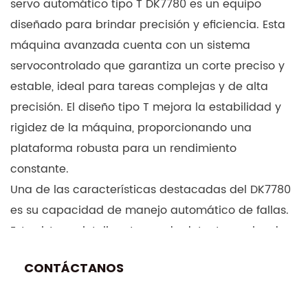
servo automático tipo T DK7780 es un equipo
diseñado para brindar precisión y eficiencia. Esta
máquina avanzada cuenta con un sistema
servocontrolado que garantiza un corte preciso y
estable, ideal para tareas complejas y de alta
precisión. El diseño tipo T mejora la estabilidad y
rigidez de la máquina, proporcionando una
plataforma robusta para un rendimiento
constante.
Una de las características destacadas del DK7780
es su capacidad de manejo automático de fallas.
Este sistema inteligente puede detectar y abordar
problemas en tiempo real, minimizando el tiempo
CONTÁCTANOS
de inactividad y garantizando un funcionamiento
continuo. Esto es particularmente beneficioso en