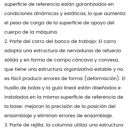
La máquina de corte de velocidad media por
superficie de referencia están garantizados en
electroerosión por hilo CNC con manejo de fallas
condiciones dinámicas y estáticas, lo que aumenta
servo automático tipo T DK7780 es una
el peso de carga de la superficie de apoyo del
herramienta versátil y confiable, ideal para
cuerpo de la máquina.
industrias que requieren soluciones de corte de
2. Parte del carro del banco de trabajo: El carro
alta precisión. Sus características inteligentes y su
adopta una estructura de nervaduras de refuerzo
diseño robusto lo convierten en una valiosa
sólida y en forma de campo cóncava y convexa,
adición a cualquier configuración de fabricación.
que tiene una estructura organizativa estable y no
es fácil producir errores de forma (deformación). El
husillo de bolas y la guía lineal están diseñados e
instalados en la misma superficie de referencia de
la base: mejoran la precisión de la posición del
ensamblaje y eliminan errores de ensamblaje.
3. Parte de rejilla: la columna utiliza una estructura