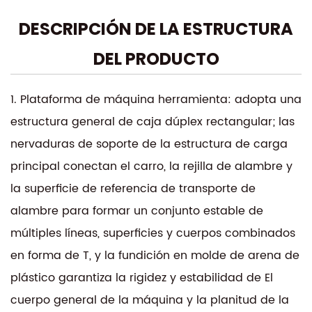
un entorno de producción donde la eficiencia y la
DESCRIPCIÓN DE LA ESTRUCTURA
confiabilidad son primordiales.
El sistema de control CNC ofrece programación y
DEL PRODUCTO
operación fáciles de usar, lo que permite ejecutar
con facilidad rutas de corte y formas complejas.
1. Plataforma de máquina herramienta: adopta una
La capacidad de corte a velocidad media logra
estructura general de caja dúplex rectangular; las
un equilibrio entre velocidad y precisión, lo que la
nervaduras de soporte de la estructura de carga
hace adecuada para una amplia gama de
principal conectan el carro, la rejilla de alambre y
materiales y aplicaciones.
la superficie de referencia de transporte de
Construido con componentes de alta calidad, el
alambre para formar un conjunto estable de
DK7780 promete durabilidad y confiabilidad a
múltiples líneas, superficies y cuerpos combinados
largo plazo. Su avanzado sistema de refrigeración
en forma de T, y la fundición en molde de arena de
garantiza el rendimiento durante un uso
prolongado, evitando el sobrecalentamiento y
plástico garantiza la rigidez y estabilidad de El
manteniendo la precisión.
cuerpo general de la máquina y la planitud de la