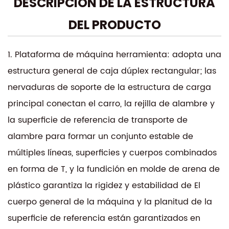
DESCRIPCIÓN DE LA ESTRUCTURA
aumenta la productividad. El DK7740C integra un
sistema de enfriamiento eficiente, lo que garantiza
DEL PRODUCTO
un rendimiento constante y una vida útil
prolongada de la máquina.
1. Plataforma de máquina herramienta: adopta una
Las características clave incluyen procesamiento
estructura general de caja dúplex rectangular; las
de datos de alta velocidad, enhebrado
nervaduras de soporte de la estructura de carga
automático de cables y un rango de corte versátil.
principal conectan el carro, la rejilla de alambre y
La interfaz fácil de usar está diseñada para
la superficie de referencia de transporte de
atender a operadores de todos los niveles, lo que
alambre para formar un conjunto estable de
garantiza un funcionamiento perfecto y una curva
múltiples líneas, superficies y cuerpos combinados
de aprendizaje mínima. Los mecanismos de
en forma de T, y la fundición en molde de arena de
seguridad están integrados para proteger tanto al
operador como a la máquina, mejorando la
plástico garantiza la rigidez y estabilidad de El
confiabilidad y reduciendo los costos de
cuerpo general de la máquina y la planitud de la
mantenimiento.
superficie de referencia están garantizados en