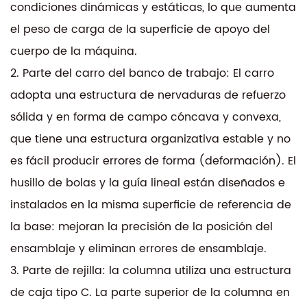
La máquina de electroerosión por hilo CNC servo
condiciones dinámicas y estáticas, lo que aumenta
DK7740C (±12°) es una herramienta versátil,
el peso de carga de la superficie de apoyo del
eficiente y precisa diseñada para satisfacer las
cuerpo de la máquina.
demandas de la fabricación moderna con
2. Parte del carro del banco de trabajo: El carro
facilidad y confiabilidad. Sus funciones avanzadas
adopta una estructura de nervaduras de refuerzo
y su diseño centrado en el usuario lo convierten en
sólida y en forma de campo cóncava y convexa,
un activo valioso para cualquier entorno de
que tiene una estructura organizativa estable y no
producción.
es fácil producir errores de forma (deformación). El
husillo de bolas y la guía lineal están diseñados e
instalados en la misma superficie de referencia de
la base: mejoran la precisión de la posición del
ensamblaje y eliminan errores de ensamblaje.
3. Parte de rejilla: la columna utiliza una estructura
de caja tipo C. La parte superior de la columna en