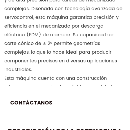
y de alta precisión para tareas de mecanizado
complejas. Diseñada con tecnología avanzada de
servocontrol, esta máquina garantiza precisión y
eficiencia en el mecanizado por descarga
eléctrica (EDM) de alambre. Su capacidad de
corte cónico de ±12° permite geometrías
complejas, lo que lo hace ideal para producir
componentes precisos en diversas aplicaciones
industriales.
Esta máquina cuenta con una construcción
robusta, con una estructura rígida que minimiza
las vibraciones y mejora la estabilidad del corte. El
CONTÁCTANOS
sistema CNC es intuitivo y ofrece fácil
programación y operación, lo que reduce
significativamente los tiempos de configuración y