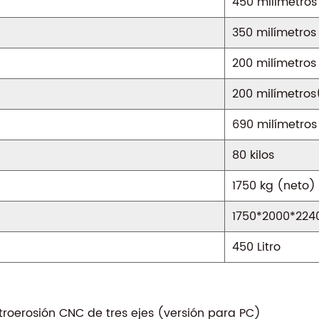
450
milímetros
350
milímetros
200
milímetros
200
milímetro
690
milímetros
80
kilos
1750
kg (neto)
1750*2000*22
450
Litro
roerosión CNC de tres ejes (versión para PC)