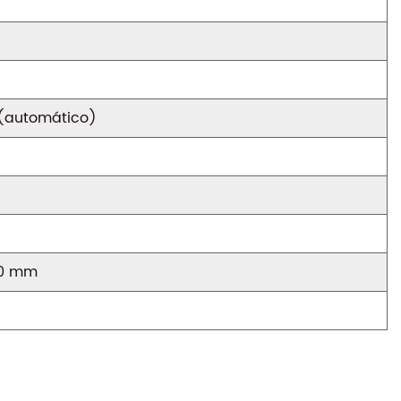
s(automático)
40
mm