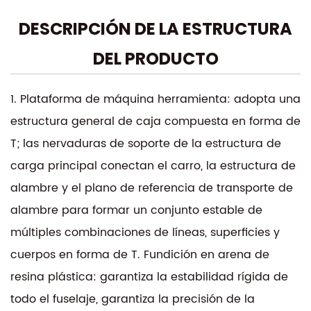
trabajo complejo y detallado en una variedad de
DESCRIPCIÓN DE LA ESTRUCTURA
materiales conductores.
La capacidad de corte a velocidad media del
DEL PRODUCTO
DK7732 logra un equilibrio perfecto entre velocidad
y precisión, lo que lo hace adecuado tanto para
1. Plataforma de máquina herramienta: adopta una
producción de gran volumen como para trabajos
estructura general de caja compuesta en forma de
personalizados y detallados. La interfaz fácil de
T; las nervaduras de soporte de la estructura de
usar de la máquina simplifica la operación,
carga principal conectan el carro, la estructura de
mientras que su software avanzado mejora la
alambre y el plano de referencia de transporte de
eficiencia del corte y reduce el tiempo de
alambre para formar un conjunto estable de
producción.
múltiples combinaciones de líneas, superficies y
Construido pensando en la durabilidad, el DK7732
cuerpos en forma de T. Fundición en arena de
presenta una estructura rígida que minimiza la
vibración y garantiza un rendimiento duradero. Sus
resina plástica: garantiza la estabilidad rígida de
componentes de alta calidad y su meticulosa
todo el fuselaje, garantiza la precisión de la