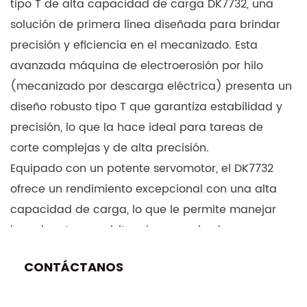
tipo T de alta capacidad de carga DK7732, una
solución de primera línea diseñada para brindar
precisión y eficiencia en el mecanizado. Esta
avanzada máquina de electroerosión por hilo
(mecanizado por descarga eléctrica) presenta un
diseño robusto tipo T que garantiza estabilidad y
precisión, lo que la hace ideal para tareas de
corte complejas y de alta precisión.
Equipado con un potente servomotor, el DK7732
ofrece un rendimiento excepcional con una alta
capacidad de carga, lo que le permite manejar
los exigentes requisitos de mecanizado con
facilidad. Su sistema CNC (control numérico por
CONTÁCTANOS
computadora) proporciona un control preciso
sobre el proceso de corte, lo que permite un